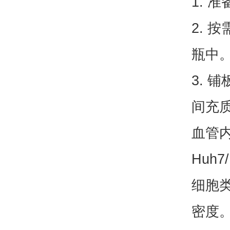
1. 
2. 
瓶中
3. 
间充质
血管内
Huh
细胞
密度