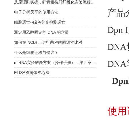
从原理到实操，虾青素抗肝纤维化实验流程！（3）
产品
电子分析天平的使用方法
细胞凋亡--绿色荧光检测凋亡
Dpn I
测定用乙醇固定的 DNA 的含量
如何在 NCBI 上进行菌种的同源性比对
DNA
什么是细胞迁移与侵袭？
DNA
miRNA实验解决方案（操作手册）---第四章：Small RNA 建库
ELISA双抗体夹心法
Dp
使用