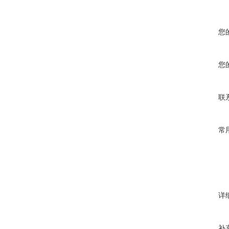
您
您
联
常
详
补