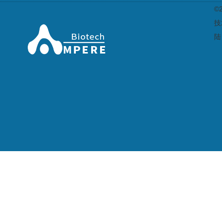
©
技
陆