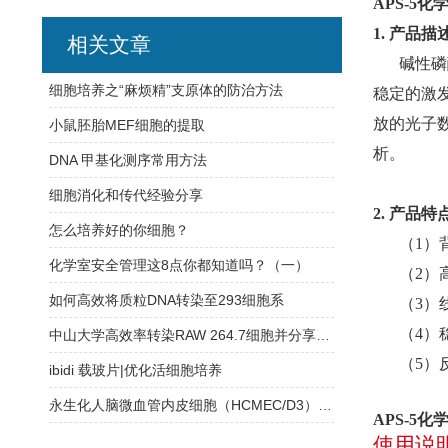
APS-5
1. 产品描
相关文章
碱性磷
细胞培养之“麻烦精”支原体的防治方法
稳定的激
放的光子
小鼠胚胎MEF细胞的提取
析。
DNA 甲基化测序常用方法
细胞消化和传代经验分享
2. 产品特
怎么培养好的你细胞？
（1）
化学室安全管理这8点你都知道吗？（一）
（2）
如何高效将质粒DNA转染至293细胞系
（3）
（4）
中山大学高效率转染RAW 264.7细胞并分享转染条件
（5）
ibidi 载玻片|优化活细胞培养
永生化人脑微血管内皮细胞（HCMEC/D3）培养指南
APS-5
使用说