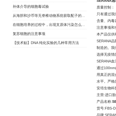
SERANA透
补体介导的细胞毒试验
质量控制：
只有通过我
从海胆和沙币等无脊椎动物系统获取配子的实验方法
含量、内毒
在细胞培养的过程中，出现支原体污染怎么办？
注意事项和
复苏细胞的注意事项
本产品仅供
SERAN
【技术贴】DNA 纯化实验的几种常用方法
制造的。我
选择无疫情
SERAN
通过100n
用真正的混
水平。严格
安培生物科技
主营:进口胎
产品名称:
S
货号:FBS-D
品牌:SERA