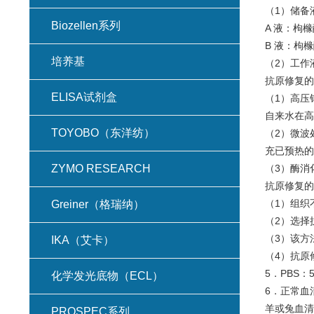
（1）储备
Biozellen系列
A 液：枸橼酸
B 液：枸橼酸
培养基
（2）工作液的
抗原修复的
ELISA试剂盒
（1）高压
自来水在高
TOYOBO（东洋纺）
（2）微波
充已预热的
ZYMO RESEARCH
（3）酶消
抗原修复的
（1）组织
Greiner（格瑞纳）
（2）选择
（3）该方
IKA（艾卡）
（4）抗原
5．PBS：
化学发光底物（ECL）
6．正常血
羊或兔血清
PROSPEC系列