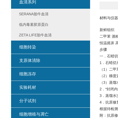
血清系列
SERANA胎牛血清
材料与仪器
低内毒素胶原蛋白
新鲜组织
ZETA LIFE胎牛血清
二甲苯 酒精
恒温摇床 
细胞转染
步骤
一．石蜡切
支原体清除
1．石蜡切
（1）二甲苯
细胞冻存
（2）梯度酒
（3）蒸馏
实验耗材
2．*封闭
3．蒸馏水
分子试剂
4．抗原修
根据待检测
细胞增殖与凋亡
附：抗原修复