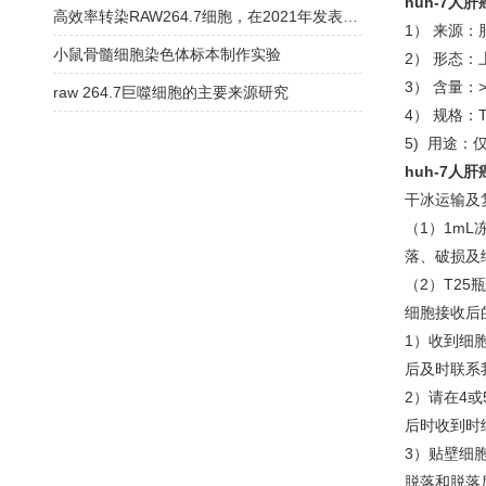
huh-7人
高效率转染RAW264.7细胞，在2021年发表文章中的经验介绍
1） 来源：
小鼠骨髓细胞染色体标本制作实验
2） 形态
3） 含量：>
raw 264.7巨噬细胞的主要来源研究
4） 规格：
5) 用途：
huh-7人
干冰运输及
（1）1m
落、破损及
（2）T2
细胞接收后
1）收到细
后及时联系
2）请在4
后时收到时
3）贴壁细
脱落和脱落