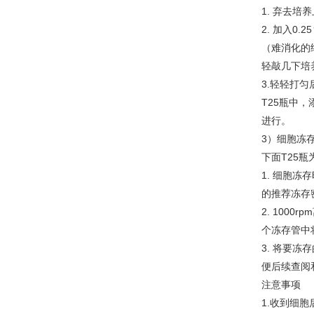
1. 弃去培
2. 加入0.
（难消化的
轻敲几下培养
3.轻轻打匀
T25瓶中，
进行。
3）细胞冻
下面T25瓶
1. 细胞
的推荐冻存密度
2. 1000
个冻存管中
3. 将要
便后续查阅
注意事项
1.收到细