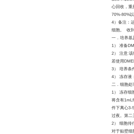
心回收，重
70%-8
4）备注：
细胞。 收到
一．培养基
1） 准备DM
2） 注意:
若使用DME
3） 培养条
4） 冻存液
二．细胞处
1） 冻存细
将含有1mL
件下离心3-
过夜。第二
2） 细胞传
对于贴壁细