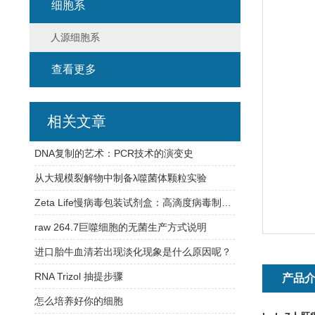
细胞系
人源细胞系
查看更多
相关文章
DNA复制的艺术：PCR技术的演变史
从大规模裂解物中制备λ噬菌体颗粒实验
Zeta Life慢病毒包装试剂盒：高滴度病毒制备的实验方案与操作要点
raw 264.7巨噬细胞的无菌生产方式说明
进口胎牛血清若出现淡化现象是什么原因呢？
RNA Trizol 抽提步骤
产品
怎么培养好你的细胞