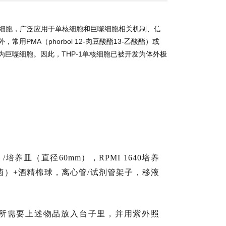
细胞，广泛应用于单核细胞和巨噬细胞相关机制、信
MA（phorbol 12-肉豆酸酯13-乙酸酯）或
P-1细胞为巨噬细胞。因此，THP-1单核细胞已被开发为体外极
培养皿（直径60mm），RPMI 1640培养
菌）+酒精棉球，离心管/试剂管架子，移液
所需要上述物品放入台子里，并用紫外照