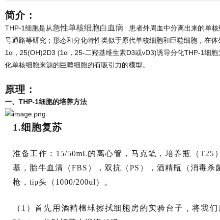
简介：
急性单核细胞白血病
THP-1细胞是从
患者外周血中分离出来的单核
号通路等研究；形态和分化特性类似于原代单核细胞和巨噬细胞，在体外，常用P
1α，25(OH)2D3 (1α，25-二羟基维生素D3或vD3)诱导分化TH
化单核细胞来源的巨噬细胞的有吸引力的模型。
原理：
一、THP-1细胞的培养方法
1
.细胞复苏
准备工作：15/50mL的离心管，马克笔，培养瓶（T25）/
基，胎牛血清（FBS），双抗（PS），酒精瓶（消毒杀
枪，tip头（1000/200ul）。
（1）首先用酒精棉球擦拭细胞房的实验台子，将我们