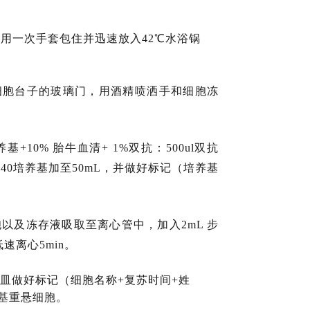
出用一次手套包住并迅速放入42℃水浴锅
细胞台子的玻璃门，用酒精喷洒手和细胞冻
基+10% 胎牛血清+ 1%双抗：500ul双抗
MI 1640培养基加至50mL，并做好标记（培养基
胞以及冻存液吸取至离心管中，加入2mL 步
低速离心5min。
养皿做好标记（细胞名称+复苏时间+姓
基
重悬细胞。