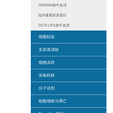
SERANA胎牛血清
低内毒素胶原蛋白
ZETA LIFE胎牛血清
细胞转染
支原体清除
细胞冻存
实验耗材
分子试剂
细胞增殖与凋亡