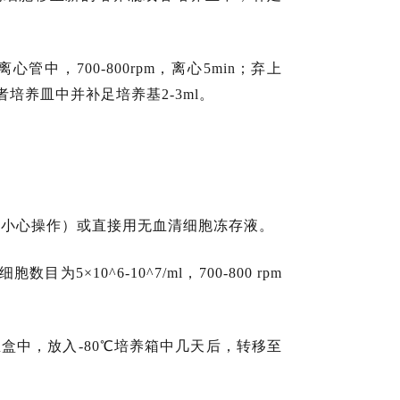
管中，700-800rpm，离心5min；弃上
培养皿中并补足培养基2-3ml。
MSO （有毒小心操作）或直接用无血清细胞冻存液。
×10^6-10^7/ml，700-800 rpm
温盒中，放入-80℃培养箱中几天后，转移至