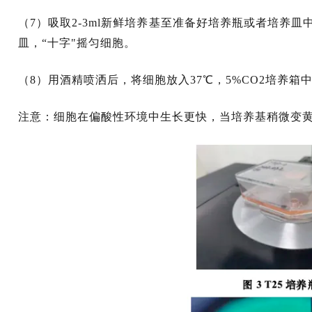
（7）吸取2-3ml新鲜培养基至准备好培养瓶或者培养皿中
皿，“十字"摇匀细胞。
（8）用酒精喷洒后，将细胞放入37℃，5%CO2培养箱中
注意：细胞在偏酸性环境中生长更快，当培养基稍微变