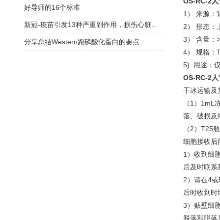
OS-RC-
好导师的16个标准
1） 来源：
新冠-疫苗引发13种严重副作用，损伤心脏和神经！接种后身体被毁，永获赔偿
2） 形态
3） 含量：>
分享总结Western跑磷酸化蛋白的要点
4） 规格：
5) 用途：
OS-RC-
干冰运输及
（1）1m
落、破损及
（2）T2
细胞接收后
1）收到细
后及时联系
2）请在4
后时收到时
3）贴壁细
脱落和脱落