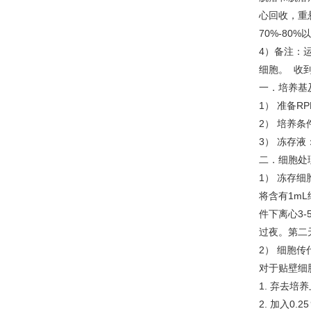
心回收，重
70%-8
4）备注：
细胞。 
一．培养基
1） 准备R
2） 培养条
3） 冻存液
二．细胞处
1） 冻存细
将含有1mL
件下离心3-
过夜。第二
2） 细胞传
对于贴壁细
1. 弃去培
2. 加入0.