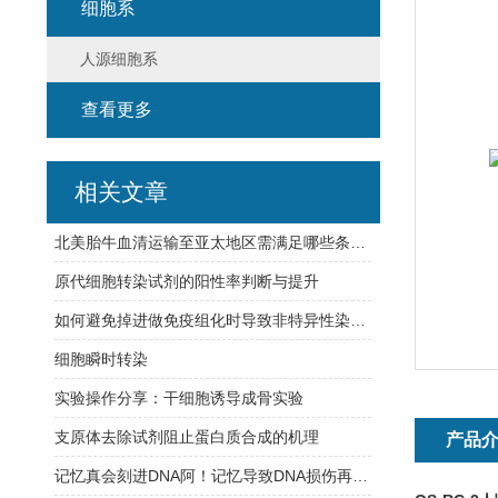
细胞系
人源细胞系
查看更多
相关文章
北美胎牛血清运输至亚太地区需满足哪些条件？
原代细胞转染试剂的阳性率判断与提升
如何避免掉进做免疫组化时导致非特异性染色的八大坑？
细胞瞬时转染
实验操作分享：干细胞诱导成骨实验
支原体去除试剂阻止蛋白质合成的机理
产品
记忆真会刻进DNA阿！记忆导致DNA损伤再修复，难怪学习【烧脑】