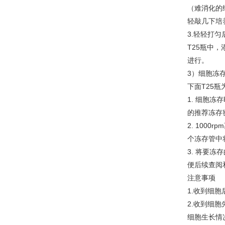
（难消化的
轻敲几下培养
3.轻轻打匀
T25瓶中，
进行。
3）细胞冻
下面T25瓶
1. 细胞
的推荐冻存密度
2. 1000
个冻存管中
3. 将要
便后续查阅
注意事项
1.收到细
2.收到细
细胞生长情