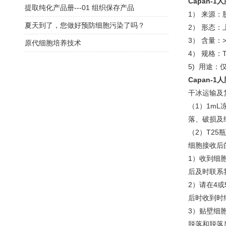
Capan-
提取纯化产品册---01 组织保存产品
1） 来源
夏天到了，您做好预防细胞污染了吗？
2） 形态
3） 含量：>
原代细胞培养技术
4） 规格：
5) 用途：
Capan-
干冰运输及
（1）1m
落、破损及
（2）T2
细胞接收后
1）收到细
后及时联系
2）请在4
后时收到时
3）贴壁细
脱落和脱落