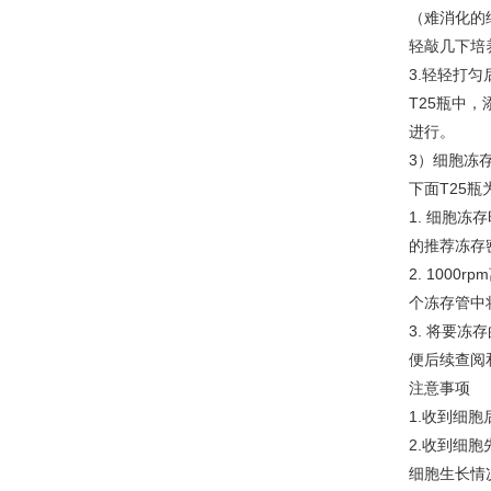
（难消化的
轻敲几下培养
3.轻轻打匀
T25瓶中，
进行。
3）细胞冻
下面T25瓶
1. 细胞
的推荐冻存密度
2. 1000
个冻存管中
3. 将要
便后续查阅
注意事项
1.收到细
2.收到细
细胞生长情