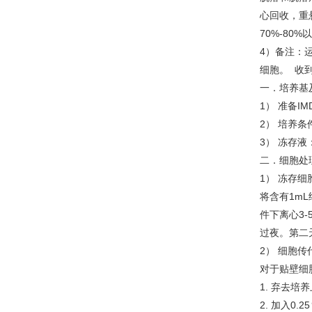
心回收，重
70%-8
4）备注：
细胞。 收到
一．培养基
1） 准备I
2） 培养条
3） 冻存液
二．细胞处
1） 冻存细
将含有1mL
件下离心3-
过夜。第二
2） 细胞传
对于贴壁细
1. 弃去培
2. 加入0.