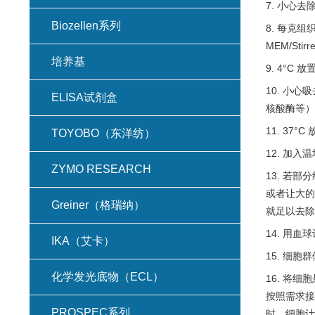
7. 小心
Biozellen系列
8. 每克组织
MEM/Stir
培养基
9. 4°C 放置
10. 小
ELISA试剂盒
核酸酶等）
11. 37°C 
TOYOBO（东洋纺）
12. 加入
ZYMO RESEARCH
13. 若
或者让大的
Greiner（格瑞纳）
就足以去除
14. 用
IKA（艾卡）
15. 细
化学发光底物（ECL）
16. 将
按照需求接
PROSPEC系列
时，细胞计