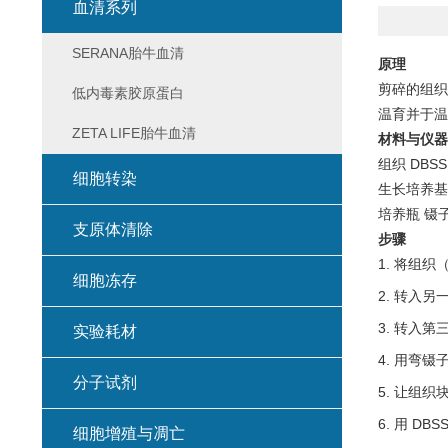
血清系列
SERANA胎牛血清
原理
剪碎的组织
低内毒素胶原蛋白
温育并于温
ZETA LIFE胎牛血清
材料与仪器
组织 DBS
细胞转染
生长培养基
培养瓶 镊子
支原体清除
步骤
1. 将组
细胞冻存
2. 转入
3. 转入
实验耗材
4. 用弯镊
分子试剂
5. 让组织
6. 用 
细胞增殖与凋亡