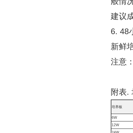
般情
建议成
6. 
新鲜
注意：
附表.
培养板
6W
12W
24W