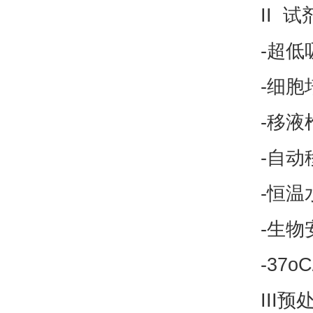
II 
-超低
-细胞
-移液
-自动
-恒温
-生物
-37
III