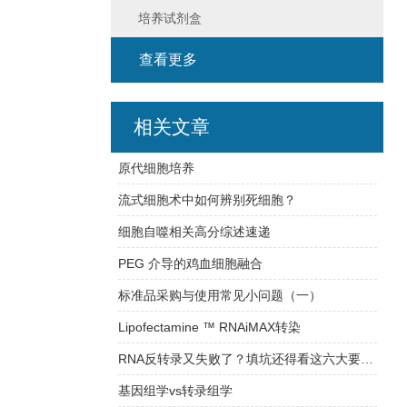
培养试剂盒
查看更多
相关文章
原代细胞培养
流式细胞术中如何辨别死细胞？
细胞自噬相关高分综述速递
PEG 介导的鸡血细胞融合
标准品采购与使用常见小问题（一）
Lipofectamine ™ RNAiMAX转染
RNA反转录又失败了？填坑还得看这六大要素！
基因组学vs转录组学