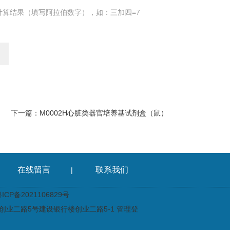
计算结果（填写阿拉伯数字），如：三加四=7
下一篇：
M0002H心脏类器官培养基试剂盒（鼠）
在线留言
联系我们
|
CP备2021106829号
业二路5号建设银行楼创业二路5-1
管理登