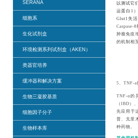
SERANA
以测试它们
运蛋白1）
细胞系
Glut
Caspase-
生化试剂盒
肿瘤免疫增
的机制相
环境检测系列试剂盒（AKEN）
类器官培养
缓冲器和解决方案
5、TNF-
TNF-
生物三凝胶基质
（IBD）
先应用于
细胞因子分子
普、戈里
种药物。
生物样本库