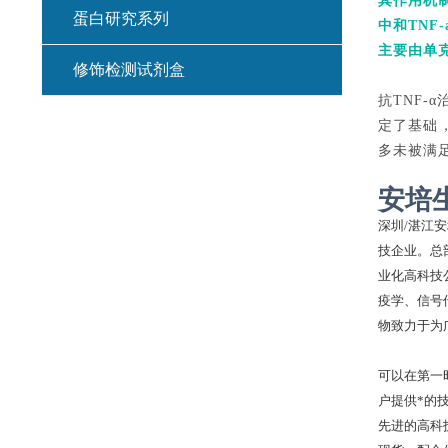
其作用机
蛋白研究系列
中和TNF
主要由单克
修饰检测试剂盒
抗TNF
定了基础
多未被满
安培
深圳
/湛江
技企业。总
业化高科技
疫学、信号
物致力于为
可以在第一
户提供*的
先进的高科