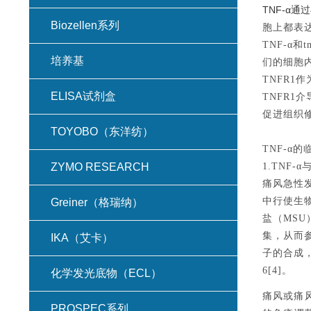
TNF-α通
Biozellen系列
胞上都表达
TNF-α
培养基
们的细胞
TNFR1
ELISA试剂盒
TNFR1
促进组织修
TOYOBO（东洋纺）
TNF-
α
的
ZYMO RESEARCH
1.TNF-α
痛风急性发
中行使生
Greiner（格瑞纳）
盐（MSU
集，从而参
IKA（艾卡）
子的合成，
6[4]。
化学发光底物（ECL）
痛风或痛
PROSPEC系列