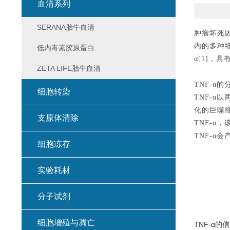
血清系列
SERANA胎牛血清
肿瘤坏死因
内的多种细
低内毒素胶原蛋白
α[1]，
ZETA LIFE胎牛血清
TNF-α
的
细胞转染
TNF-α以
化的巨噬细
支原体清除
TNF-α
TNF-α
细胞冻存
实验耗材
分子试剂
细胞增殖与凋亡
TNF-α的