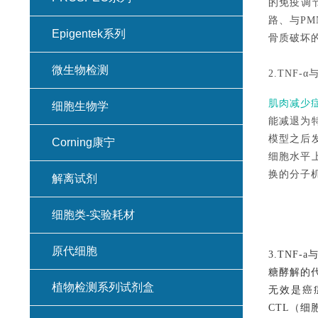
的免疫调节
路、与P
Epigentek系列
骨质破坏的
微生物检测
2.TNF-
肌肉减少
细胞生物学
能减退为
模型之后
Corning康宁
细胞水平
换的分子
解离试剂
细胞类-实验耗材
原代细胞
3.TNF-
糖酵解的
植物检测系列试剂盒
无效是癌
CTL（细