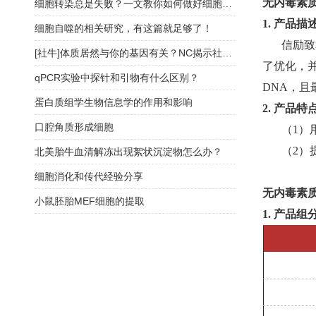
无内毒素
细胞转染总是失败？一文教你如何做好细胞转染实验
1.
产品描
细胞自噬的相关研究，有这篇就足够了！
信励致
[社牛]体质居然与你的基因有关？NC揭示社交行为调控机制
了优化，
qPCR实验中探针和引物有什么区别？
DNA，且
蛋白质组学生物信息学的作用和影响
2.
产品特
口腔角质形成细胞
（1）
（2）
北美胎牛血清解冻出现絮状沉淀物怎么办？
细胞消化和传代经验分享
无内毒素
小鼠胚胎MEF细胞的提取
1. 产品组