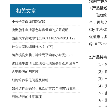
免染一步法
1.产品描
相关文章
信励致
小分子蛋白如何跑WB?
合，再加入
Gly 电
澳洲胎牛血清颜色与质量间的关系说明
促凝剂，具
西南大学高效率转染HCT116,SW480,HT29人结直肠癌细胞案例
(以 0.7
什么是基因编辑技术？（下）
熬夜损伤大脑，神经元平均每小时丢失2.2个突触
2.产品特
进口胎牛血清若出现淡化现象是什么原因呢？
（1）
（2）
含甲酰胺的测序胶
（3）
细胞培养常见问题及解答（二）
（4）
如何选择正确的小鼠给药方式？灌胃VS腹腔VS静脉注射？
（5）
细胞培养的注意事项
（6）