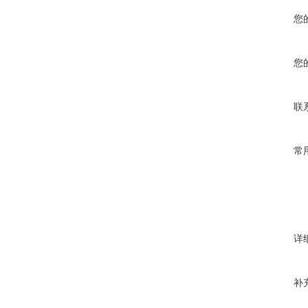
您
您
联
常
详
补