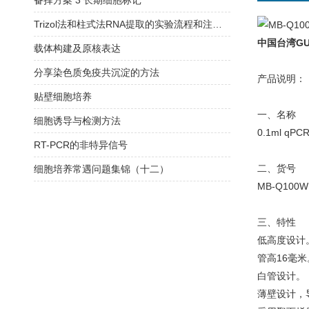
备择方案 3 长期细胞标记
Trizol法和柱式法RNA提取的实验流程和注意事项
中国台湾GU
载体构建及原核表达
分享染色质免疫共沉淀的方法
产品说明：
贴壁细胞培养
一、名称
细胞诱导与检测方法
0.1ml qP
RT-PCR的非特异信号
二、货号
细胞培养常遇问题集锦（十二）
MB-Q100W
三、特性
低高度设计
管高16毫米
白管设计。
薄壁设计，