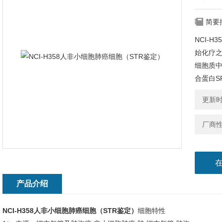
简要
NCI-
始化疗之
细胞质中
合蛋白SP
更新时间
厂商
产品介绍
NCI-H358人非小细胞肺癌细胞（STR鉴定）
细胞特性