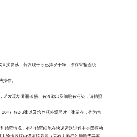
氮或直接复苏，若发现干冰已挥发干净、冻存管瓶盖脱
法操作。
-3h，若发现培养瓶破损、有液溢出及细胞有污染，请拍照
，20×）各2-3张以及培养瓶外观照片一张留存，作为售
生长和贴壁情况，有些贴壁细胞在快递运送过程中会因振动
可去除培养瓶中灌液培养基（若有未贴壁的细胞需要离