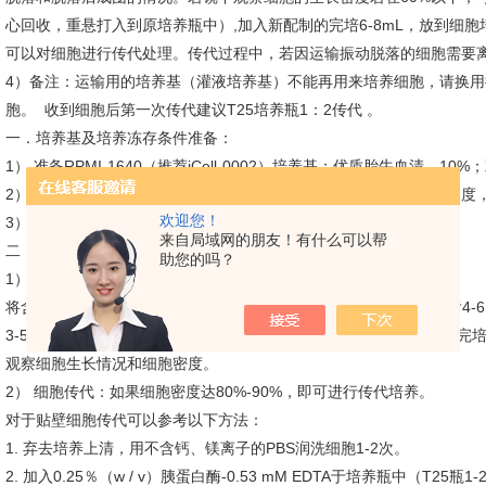
心回收，重悬打入到原培养瓶中）,加入新配制的完培6-8mL，放到细胞
可以对细胞进行传代处理。传代过程中，若因运输振动脱落的细胞需要
4）备注：运输用的培养基（灌液培养基）不能再用来培养细胞，请换
胞。 收到细胞后第一次传代建议T25培养瓶1：2传代 。
一．培养基及培养冻存条件准备：
1） 准备RPMI-1640（推荐iCell-0002）培养基；优质胎牛血清，10
2） 培养条件： 气相：空气，95%；二氧化碳，5%。 温度：37摄氏度，
欢迎您！
3） 冻存液：90%血清，10%DMSO，现用现配。
来自局域网的朋友！有什么可以帮
二．细胞处理：
助您的吗？
1） 冻存细胞的复苏：
将含有1mL细胞悬液的冻存管在37℃水浴中迅速摇晃解冻，加入到含4-6
3-5min，弃去上清液，完
培重悬细胞。然后将细胞悬液加入含6-8ml完
观察细胞生长情况和细胞密度。
2） 细胞传代：如果细胞密度达80%-90%，即可进行传代培养。
对于贴壁细胞传代可以参考以下方法：
1. 弃去培养上清，用不含钙、镁离子的PBS润洗细胞1-2次。
2. 加入0.25％（w / v）胰蛋白酶-0.53 mM EDTA于培养瓶中（T25