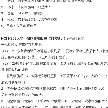
1） 来源：细支气管及肺泡癌;非小细胞肺癌;肺;细支气管;肺泡
2） 形态：上皮细胞样，贴壁生长
3） 含量：>1x10^6 细胞数
4） 规格：T25瓶或者1mL冻存管包装
5) 用途：仅供科研使用。
NCI-H358人非小细胞肺癌细胞（STR鉴定）
运输和保存
干冰运输及复苏好存活细胞
（1）1mL冻存管包装干冰运输，收到后-80度冰箱保存过夜后转入液
落、破损及细胞有污染，请立即与我们联系。
（2）T25瓶复苏的存活细胞常温发货，收到后按照细胞接收后的处理方
细胞接收后的处理
1）收到细胞后，75%酒精消毒瓶壁将T25瓶置于37℃培养箱放置约2
后及时联系我们。
2）请在4或5X显微镜下确认细胞状态，同时给刚收到的细胞拍照（10×
后时收到时细胞状态的依据。
3）贴壁细胞：细胞在37℃培养箱中放置2-3h，显微镜下观察细胞的
脱落和脱落后成团的情况。若镜下观察细胞的生长密度若在60%以下，