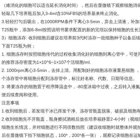
（难消化的细胞可以适当延长消化时间），然后在显微镜下观察细胞消
轻敲几下培养瓶后加入3-4ml含10%FBS的培养基来终止消化。
3.轻轻打匀后吸出，在1000RPM条件下离心3-5min，弃去上清液，补
T25瓶中，添加6-8ml按照说明书要求配置的新的完
培以保持细胞的生长活
3）细胞冻存: 收到细胞后建议在培养前3代时冻存一批细胞种子以备后
下面T25瓶为例；
1. 细胞冻存时按照细胞传代的过程收集消化好的细胞到离心管中，可
的推荐冻存密度为1×10^6~1×107个活细胞/ml.
2. 1000rpm离心3-5min，去掉上清。用配制好的细胞冻存液重悬细胞 ，按
个冻存管中将细胞分配到冻存管中，标注好名称、代数、日期等信息。
3. 将要冻存的细胞置于程序降温盒中，-80度冰箱中过夜，之后转入
便后续查阅和使用。
注意事项
1.收到细胞后，若发现干冰已挥发干净、冻存管瓶盖脱落、破损及细胞
2.收到细胞先不开瓶盖，瓶身擦拭酒精后放在培养箱静置2-4小时（视
细胞生长情况，并对细胞进行不同倍数拍照（建议收细胞时就整体外观
后在显微镜下拍下细胞状态，100*，200*各一张），观察记录细胞