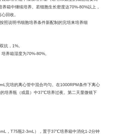
培养箱中继续培养。若细胞生长密度达70%-80%以上，
离心回收。
用按照说明书细胞培养条件新配制的完
培来培养细
%；双抗，1%。
培养箱湿度为70%-80%。
mL完
培的离心管中混合均匀。在1000RPM条件下离心
培的培养瓶（或皿）中37℃培养过夜。第二天显微镜下
瓶1-2mL，T75瓶2-3mL），置于37℃培养箱中消化1-2分钟