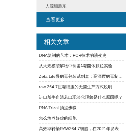
人源细胞系
查看更多
相关文章
DNA复制的艺术：PCR技术的演变史
从大规模裂解物中制备λ噬菌体颗粒实验
Zeta Life慢病毒包装试剂盒：高滴度病毒制备的实验方案与操作要点
raw 264.7巨噬细胞的无菌生产方式说明
进口胎牛血清若出现淡化现象是什么原因呢？
RNA Trizol 抽提步骤
怎么培养好你的细胞
高效率转染RAW264.7细胞，在2021年发表文章中的经验介绍