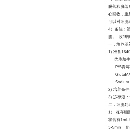
脱落和脱落
心回收，重
可以对细胞
4）备注：
胞。 收到
一．培养基
1) 准备
优
P/
Gluta
Sodium
2) 培养条
3) 冻存液
二．细胞处
1） 冻存细
将含有1mL
3-5min