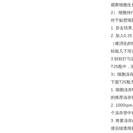
观察细胞生
2） 细胞传
对于贴壁细
1. 弃去培
2. 加入0.
（难消化的
轻敲几下培养
3.轻轻打匀
T25瓶中，
3）细胞冻
下面T25瓶
1. 细胞
的推荐冻存密度
2. 1000
个冻存管中
3. 将要
便后续查阅