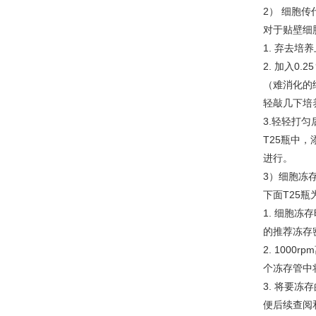
2） 细胞传
对于贴壁细
1. 弃去培
2. 加入0.
（难消化的
轻敲几下培养
3.轻轻打匀
T25瓶中，
进行。
3）细胞冻
下面T25瓶
1. 细胞
的推荐冻存密度
2. 1000
个冻存管中
3. 将要
便后续查阅