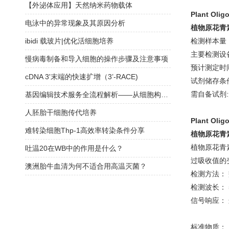
【外泌体应用】天然纳米药物载体
Plant Olig
电泳中的异常现象及其原因分析
植物原花青
ibidi 载玻片|优化活细胞培养
检测样本量：5
主要检测设备
慢病毒制备和导入细胞的操作步骤及注意事项
预计测定时间：3
cDNA 3'末端的快速扩增（3’-RACE)
试剂储存条
需自备试剂:
基因编辑技术服务全流程解析——从细胞构建到功能验证的一站式方案
人胚胎干细胞传代培养
Plant Olig
难转染细胞Thp-1高效率转染条件分享
植物原花青
植物原花青
吐温20在WB中的作用是什么？
过吸收值的
澳洲胎牛血清为何不适合用高温灭菌？
检测方法：
检测波长： 5
信号响应：
标准物质： Pr