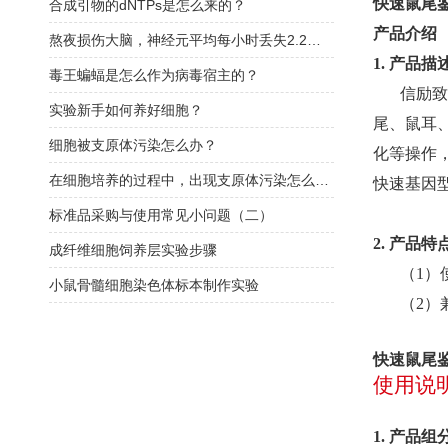
快速鼠尾
合成引物的dNTPs是怎么来的？
产品介绍
熬夜损伤大脑，神经元平均每小时丢失2.2个突触
1. 产品描
毒王蝙蝠是怎么作为病毒宿主的？
信励致
实验新手如何养好细胞？
尾、鼠耳
细胞被支原体污染怎么办？
化等操作，
在细胞培养的过程中，出现支原体污染怎么办？
快速基因
标准品采购与使用常见小问题（二）
2. 产品特
成纤维细胞饲养层实验步骤
（1）
小鼠骨髓细胞染色体标本制作实验
（2）
快速鼠尾
使用说
1. 产品组