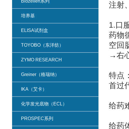
Biozellen系列
注射
培养基
1.口
ELISA试剂盒
药物
空回
TOYOBO（东洋纺）
→
右
ZYMO RESEARCH
特点
Greiner（格瑞纳）
首过
IKA（艾卡）
化学发光底物（ECL）
给药
PROSPEC系列
给药体