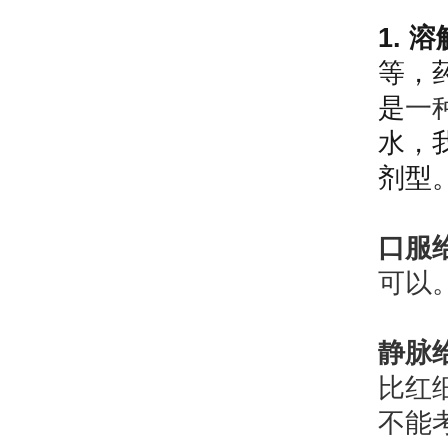
1. 
等，
是
一
水，
剂型
口服
可以
静脉
比红
不能