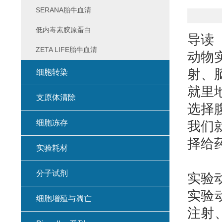
SERANA胎牛血清
低内毒素胶原蛋白
导读
ZETA LIFE胎牛血清
动物
射、
细胞转染
就里
支原体清除
选择
细胞冻存
我们
择给
实验耗材
分子试剂
实验
实验
细胞增殖与凋亡
注射