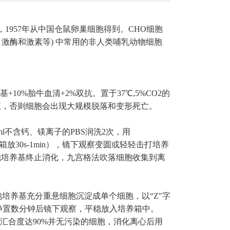
个转化细胞系，1957年从中国仓鼠卵巢细胞得到。CHO细胞
激酶和激素等) 中常用的非人类哺乳动物细胞
10%胎牛血清+2%双抗。置于37℃,5%CO2的
液，否则细胞会出现大规模脱落和变形死亡。
l不含钙、镁离子的PBS润洗2次，用
（在培养箱放30s-1min），镜下观察变圆或轻轻击打培养
胞培养基
终止消化，九宫格法吹落细胞收集到离
胞培养基
充分重悬细胞沉淀成单个细胞，以“Z"字
并静置数分钟后镜下观察，平稳放入培养箱中。
好，汇合度达90%并无污染的细胞，消化离心后用