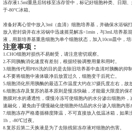
冻存液1.5ml重悬后转移至冻存管中，标记好细胞种类、日
于-80°C冰箱。
准备好离心管中放入3ml
（血清）
细胞培养基
，并确保水浴锅打
放入密封袋并在水浴锅中迅速摇晃解冻<1min，与3mL培养基混
液，用新培养基重悬细胞为单个细胞状态，加入10cm皿中，
注意事项：
1.CHO细胞对损伤不易耐受，请注意密切观察。
2.不同胰酶消化速度有差别，根据经验调整用量和用时。
3.细胞传代用PBS洗的目的是去除旧培养基中血清对胰酶的抑
4.不要将细胞中液体吸净后放置过久，细胞变干后死亡。
5.细胞消化所用胰酶的最适工作温度大约在37摄氏度左右，
6.细胞冻存及复苏的基本原则是慢冻快融，才能最大限度的保
胞膜对水的通透性，缓慢冷冻可使细胞内的水分渗出细胞外，
速融化，避免由于缓慢融化使细胞外结晶的水分渗入细胞内形
7.细胞冻存严格遵循梯度降温，不可直接放入低温冰箱，如果没有梯度冻
1h，-80℃过夜。
8.复苏后第二天换液是为了去除残留冻存液对细胞的伤害。