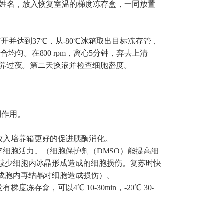
期、姓名，放入恢复室温的梯度冻存盒，一同放置
开并达到37℃，从-80℃冰箱取出目标冻存管，
合均匀。在800 rpm，离心5分钟，弃去上清
培养过夜。第二天换液并检查细胞密度。
制作用。
故放入培养箱更好的促进胰酶消化。
存细胞活力。（细胞保护剂（DMSO）能提高细
减少细胞内冰晶形成造成的细胞损伤。复苏时快
成胞内再结晶对细胞造成损伤）。
存盒，可以4℃ 10-30min，-20℃ 30-