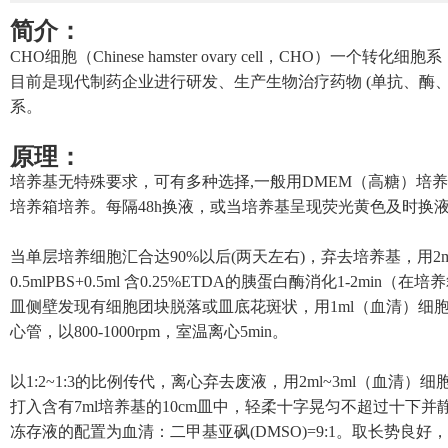
简介：
CHO细胞（Chinese hamster ovary cell，CHO）一
目前是现代制药企业进行研发、生产生物治疗药物 (单抗、酶、
系。
原理：
培养基无特殊要求，可有多种选择,一般用DMEM（高糖）培养基+
培养箱培养。每隔48h换液，或当培养基呈现荧光黄色及时换
当单层培养细胞汇合达90%以后(两天左右)，弃去培养基，用2m
0.5mlPBS+0.5ml 含0.25%ETDA的胰蛋白酶消化1-2min
皿侧壁发现有细胞团块脱落或皿底花斑状，用1ml
（血清）
细
心管，以800-1000rpm，室温离心5min。
以1:2~1:3的比例传代，离心弃去废液，用2ml~3ml
（血清）
细
打入含有7ml培养基的10cm皿中，轻柔十字晃匀不超过十下
冻存液的配置为血清：二甲基亚砜(DMSO)=9:1。取长势良