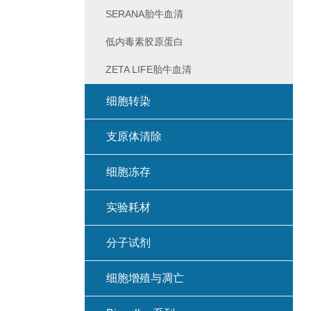
SERANA胎牛血清
低内毒素胶原蛋白
ZETA LIFE胎牛血清
细胞转染
支原体清除
细胞冻存
实验耗材
分子试剂
细胞增殖与凋亡