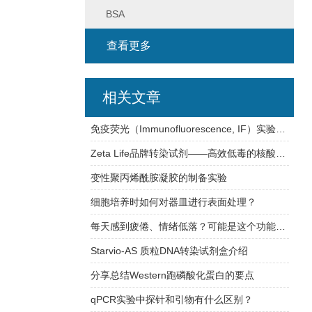
BSA
查看更多
相关文章
免疫荧光（Immunofluorescence, IF）实验方法
Zeta Life品牌转染试剂——高效低毒的核酸递送解决方案
变性聚丙烯酰胺凝胶的制备实验
细胞培养时如何对器皿进行表面处理？
每天感到疲倦、情绪低落？可能是这个功能在减退
Starvio-AS 质粒DNA转染试剂盒介绍
分享总结Western跑磷酸化蛋白的要点
qPCR实验中探针和引物有什么区别？