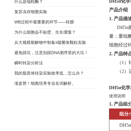
DH5α化
什么是端粒酶？
产品介绍
复苏冻存细胞实验
1.
产品描
WB过程中最重要的环节——转膜
DH5
为什么细胞会不贴壁、生长缓慢？
量；重组酶
从大规模裂解物中制备λ噬菌体颗粒实验
细胞经过特
避免踩坑，注意别踩DNA测序里的大坑！
2.
产品特
（1）
瞬时转染分析法
（2）
我的脂质体转染实验效率低，怎么办？
涨姿势！细胞培养专业名词解析。
DH5α化
使用说明
1.
产品组
组分
DH