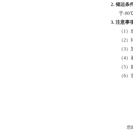
2.
储运条
于-8
3.
注意事
（1）
（2）
（3）
（4）
（5）
（6）
您