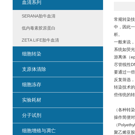
血清系列
SERANA胎牛血清
常规转染技
中，因此一
低内毒素胶原蛋白
析。
ZETA LIFE胎牛血清
一般来说，
系统如荧光
细胞转染
游离体（ep
尽管线性D
支原体清除
要通过一些
反复筛选，
细胞冻存
转染技术的
些传统的转
实验耗材
（各种转染
分子试剂
操作简便对
（Polye
细胞增殖与凋亡
聚乙烯亚胺