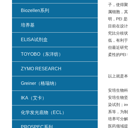
子，使得聚合
Biozellen系列
属细胞，其
明，PEI
培养基
目前在设计更
究比分枝状P
ELISA试剂盒
低，有利于
但最近研究
TOYOBO（东洋纺）
柔性的PE
ZYMO RESEARCH
以上就是本
Greiner（格瑞纳）
安培生物科
安培生物坚
IKA（艾卡）
染试剂；in
系等，为制
化学发光底物（ECL）
培养可分解
医药领域提
PROSPEC系列