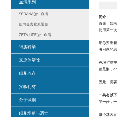
血清系列
SERANA胎牛血清
简介：
首先，如果
低内毒素胶原蛋白
使用第一次
ZETA LIFE胎牛血清
那你要重新
细胞转染
决问题的思
支原体清除
PCR扩增主
都是酶，dN
细胞冻存
因此，需要
实验耗材
一共有以下
分子试剂
第一步，一
细胞增殖与凋亡
每个基因在