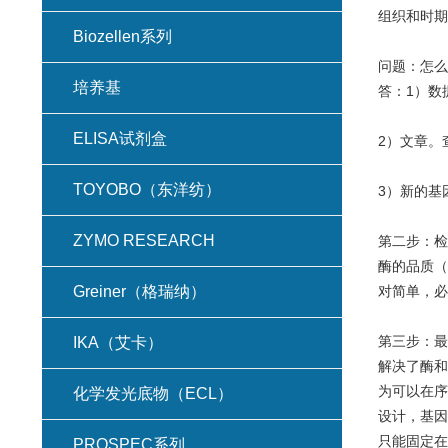
组织和时期
Biozellen系列
问题：怎么
培养基
答：1）数
ELISA试剂盒
2）文章。
TOYOBO（东洋纺）
3）新的基
ZYMO RESEARCH
第二步：检
酶的品质（
Greiner（格瑞纳）
对简单，必
第三步：最
IKA（艾卡）
解决了酶和
为可以在序
化学发光底物（ECL）
设计，基因
只能固定在
PROSPEC系列