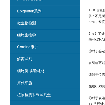
1.GC含
Epigentek系列
答：不是所
65%，长
微生物检测
2.设计了
细胞生物学
酶和cDN
Corning康宁
①对于鉴定
解离试剂
在引物两端
细胞类-实验耗材
②对于仅需
原代细胞
先在CDS
植物检测系列试剂盒
③对于表达
1）先设计