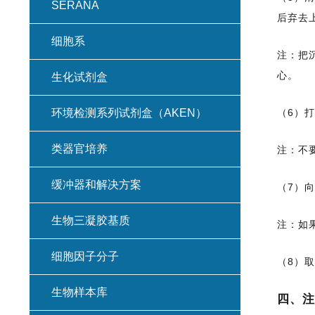
SERANA
后弃去
细胞系
注：把
心。
生化试剂盒
环境检测系列试剂盒（AKEN）
（6）
类器官培养
注：不
缓冲器和解决方案
（7）向
生物三凝胶基质
注：如
细胞因子分子
（8）取
生物样本库
四、注