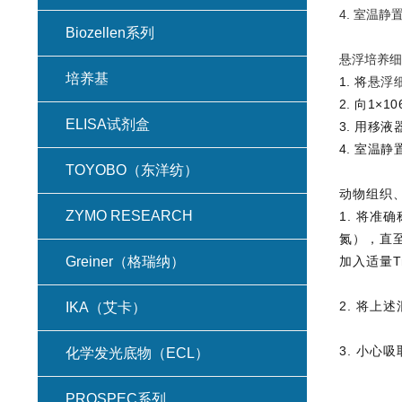
4. 室温静
Biozellen系列
悬浮培养细
培养基
1. 将
悬浮
2. 向1×1
ELISA试剂盒
3. 用移
4. 室温
TOYOBO（东洋纺）
动物组织
ZYMO RESEARCH
1. 将
氮），直至
Greiner（格瑞纳）
加入适量T
2. 将上
IKA（艾卡）
3. 小心吸
化学发光底物（ECL）
PROSPEC系列