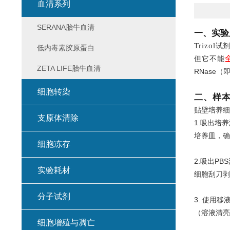
血清系列
SERANA胎牛血清
一、实验
Trizol
试剂
低内毒素胶原蛋白
但它不能
ZETA LIFE胎牛血清
RNase（
细胞转染
二、样
贴壁培养细
支原体清除
1.吸出培养
培养皿，确
细胞冻存
2.吸出PB
实验耗材
细胞刮刀剥
分子试剂
3. 使用
（溶液清亮
细胞增殖与凋亡