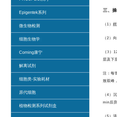
三、操
Epigentek系列
（1）
样
微生物检测
（2）向
细胞生物学
（3）
1
Corning康宁
层及下
解离试剂
注：每
细胞类-实验耗材
致双峰，
原代细胞
（4）沉
min后
植物检测系列试剂盒
（5）清