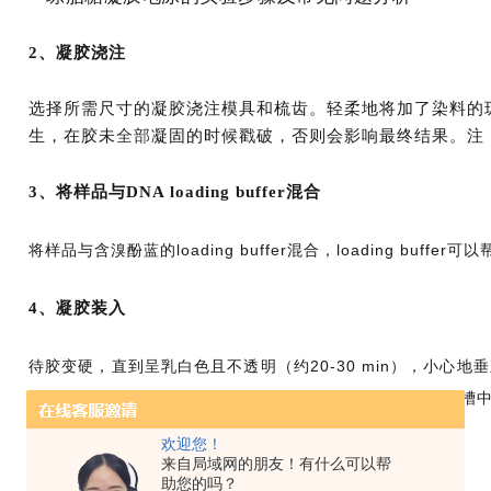
2、凝胶浇注
选择所需尺寸的凝胶浇注模具和梳齿。轻柔地将加了染料的
生，在胶未
全部
凝固的时候戳破，否则会影响最终结果。注
3、将样品与DNA loading buffer混合
将样品与含溴酚蓝的loading buffer混合，loading buff
4、凝胶装入
待胶变硬，直到呈乳白色且不透明（约20-30 min），小心
负电极（一般为黑色），将运行缓冲液（TAE或TBE）注入槽中
样，不要超过泳道载量，否则样品会溢出。
欢迎您！
来自局域网的朋友！有什么可以帮
助您的吗？
5、凝胶运行