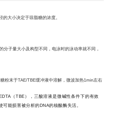
径的大小决定于琼脂糖的浓度。
A的分子量大小及构型不同，电泳时的泳动率就不同，
粉末于TAE/TBE缓冲液中溶解，微波加热1min左右
EDTA（TBE），三酸溶液是微碱性条件下的有效
能使可能损害被分析的DNA的核酸酶失活。