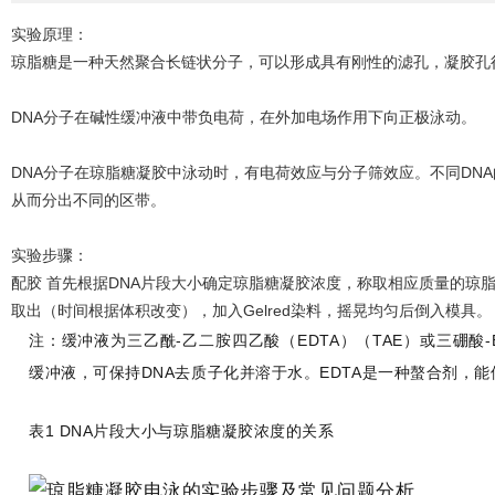
实验原理：
琼脂糖是一种天然聚合长链状分子，可以形成具有刚性的滤孔，凝胶孔
DNA分子在碱性缓冲液中带负电荷，在外加电场作用下向正极泳动。
DNA分子在琼脂糖凝胶中泳动时，有电荷效应与分子筛效应。不同DN
从而分出不同的区带。
实验步骤：
配胶 首先根据DNA片段大小确定琼脂糖凝胶浓度，称取相应质量的琼脂糖
取出（时间根据体积改变），加入Gelred染料，摇晃均匀后倒入模具。
注：缓冲液为三乙酰-乙二胺四乙酸（EDTA）（TAE）或三硼酸-
缓冲液，可保持DNA去质子化并溶于水。EDTA是一种螯合剂，
表1 DNA片段大小与琼脂糖凝胶浓度的关系