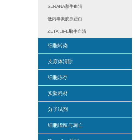
SERANA胎牛血清
低内毒素胶原蛋白
ZETA LIFE胎牛血清
细胞转染
支原体清除
细胞冻存
实验耗材
分子试剂
细胞增殖与凋亡