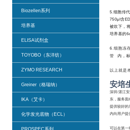
Biozellen系列
5.细胞传
750μl含
E
培养基
被吹下，将
培养基的6
ELISA试剂盒
6.
细胞冻
TOYOBO（东洋纺）
管
内，标
ZYMO RESEARCH
以上就是
安培
Greiner（格瑞纳）
深圳
/湛江
东，服务面
IKA（艾卡）
提供较好的
内向用户提
化学发光底物（ECL）
可以在第一
PROSPEC系列