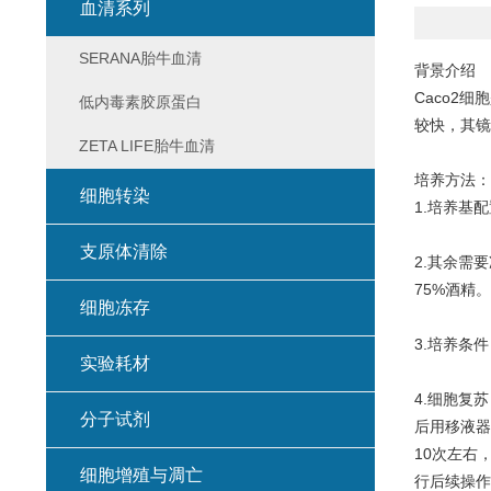
血清系列
SERANA胎牛血清
背景介绍
Caco2
低内毒素胶原蛋白
较快，其镜
ZETA LIFE胎牛血清
培养方法：
细胞转染
1.培养基配
支原体清除
2.其余需
75%酒精。
细胞冻存
3.培养条件
实验耗材
4.细胞复
分子试剂
后用移液器
10次左右
细胞增殖与凋亡
行后续操作