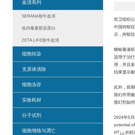
血清系列
SERANA胎牛血清
世卫组织公
中国抑郁症
低内毒素胶原蛋白
示，抑郁症
ZETA LIFE胎牛血清
蟾蜍毒液听
细胞转染
适用于治疗
用，并且多
支原体清除
结果显示耐
细胞冻存
此外，前期
致幻作用被
实验耗材
致幻剂如何
分子试剂
2024年
potential 
细胞增殖与凋亡
HT
的机
1A