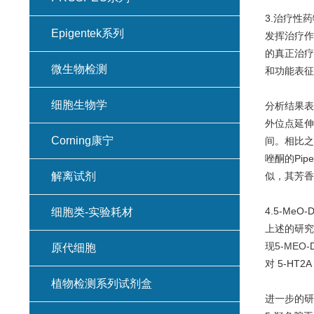
3.治疗性药
Epigentek系列
发挥治疗作
的真正治疗
微生物检测
和功能表征
细胞生物学
分析结果表
外位点延伸，
Corning康宁
间。相比之
唑酮的Pip
似，其芳香P
解离试剂
4.5-Me
细胞类-实验耗材
上述的研究
现5-MEO-
原代细胞
对 5-HT2
植物检测系列试剂盒
进一步的研究