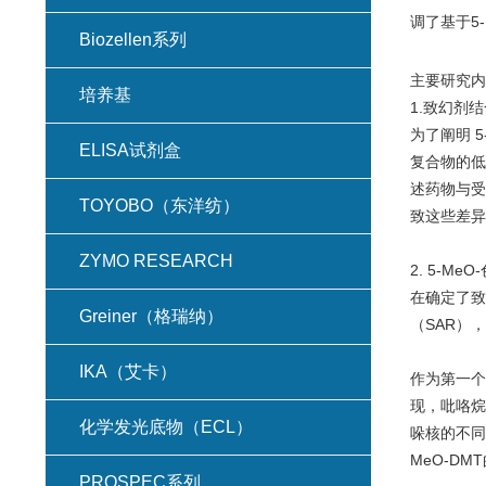
调了基于5-
Biozellen系列
主要研究内
培养基
1.致幻剂结
为了阐明 5
ELISA试剂盒
复合物的低
述药物与受体
TOYOBO（东洋纺）
致这些差异
ZYMO RESEARCH
2. 5-Me
在确定了致幻
Greiner（格瑞纳）
（SAR），
IKA（艾卡）
作
为第一个
现，吡咯烷取
化学发光底物（ECL）
哚核的不同
MeO-DM
PROSPEC系列