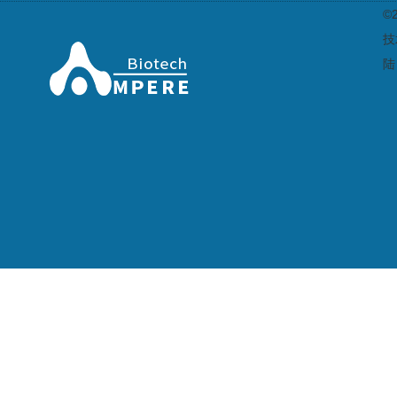
©
技
陆