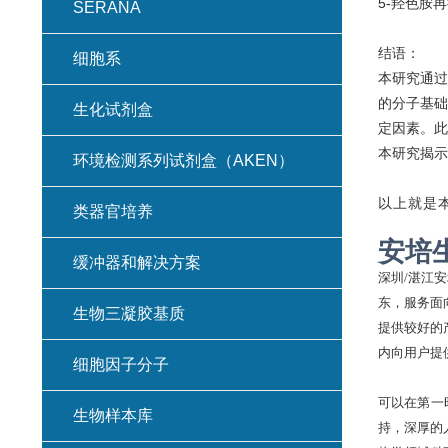
5-羟色胺再
SERANA
结语：
细胞系
本研究通过
的分子基础
生化试剂盒
定因素。此
本研究揭示
环境检测系列试剂盒（AKEN）
以上就是
类器官培养
安培
缓冲器和解决方案
深圳
/湛江
东，服务面
生物三凝胶基质
提供较好的
内向用户提
细胞因子分子
可以在第一
生物样本库
持，深厚的