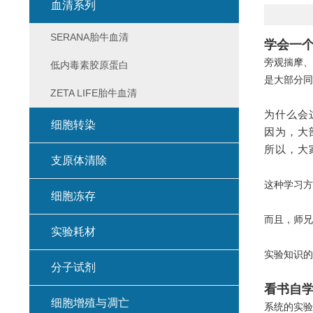
血清系列
SERANA胎牛血清
学会一
旁观揣摩、
低内毒素胶原蛋白
是大部分同
ZETA LIFE胎牛血清
为什么会
细胞转染
因为，大
所以，大
支原体清除
这种学习方
细胞冻存
而且，师兄
实验耗材
实验知识的
分子试剂
看书自
细胞增殖与凋亡
系统的实验