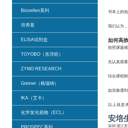
Biozellen系列
书本上的知
培养基
我们认为，
ELISA试剂盒
如何高
按照课题规
TOYOBO（东洋纺）
先认真观看
ZYMO RESEARCH
结合课程附
Greiner（格瑞纳）
如实验遇到
IKA（艾卡）
以上就是
化学发光底物（ECL）
安培
深圳
/湛江
PROSPEC系列