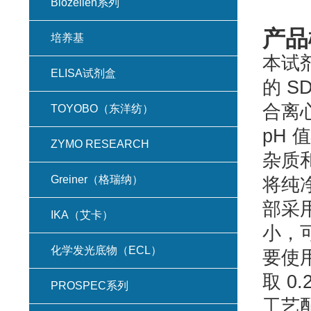
Biozellen系列
产品
培养基
本试剂
ELISA试剂盒
的 
合离
TOYOBO（东洋纺）
pH
ZYMO RESEARCH
杂质
Greiner（格瑞纳）
将纯
部采
IKA（艾卡）
小，
化学发光底物（ECL）
要使
取 0
PROSPEC系列
工艺配