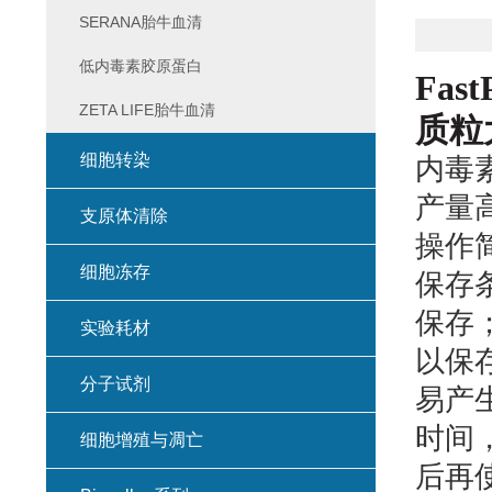
SERANA胎牛血清
低内毒素胶原蛋白
Fast
ZETA LIFE胎牛血清
质粒大
细胞转染
内毒
产量高
支原体清除
操作
细胞冻存
保存条
保存；
实验耗材
以保存
分子试剂
易产
时间，
细胞增殖与凋亡
后再