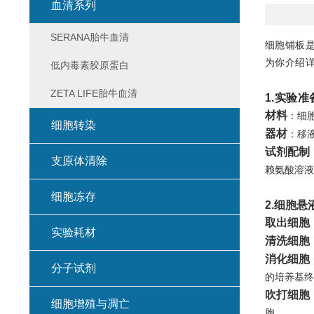
血清系列
SERANA胎牛血清
细胞铺板
为你介绍
低内毒素胶原蛋白
ZETA LIFE胎牛血清
1.实验准
材料
：细胞
细胞转染
器材
：移
试剂配制
支原体清除
赖氨酸溶液加
细胞冻存
2.细胞悬
取出细胞
实验耗材
清洗细胞
消化细胞
分子试剂
的培养基终
吹打细胞
细胞增殖与凋亡
胞。