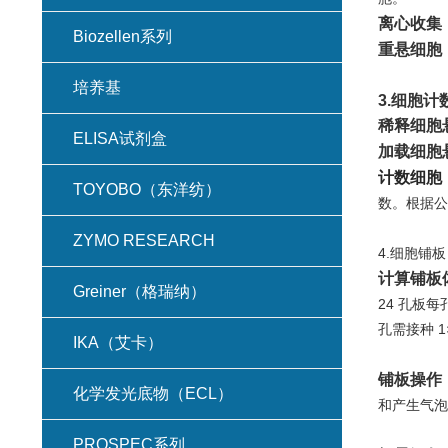
离心收集
Biozellen系列
重悬细胞
培养基
3.细胞计
稀释细胞
ELISA试剂盒
加载细胞
计数细胞
TOYOBO（东洋纺）
数。根据公式
ZYMO RESEARCH
4.细胞铺板
计算铺板
Greiner（格瑞纳）
24 孔板每
孔需接种 1
IKA（艾卡）
铺板操作
化学发光底物（ECL）
和产生气泡
PROSPEC系列