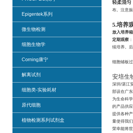
轻柔混匀
布。注意振
Epigentek系列
5.培养
微生物检测
放入培养箱
定期观察
：
细胞生物学
续培养。后
Corning康宁
细胞铺板过
解离试剂
安培生
深圳/湛江
细胞类-实验耗材
部设在广东
为生命科学
原代细胞
的产品供应
提供各种产
植物检测系列试剂盒
量使得我们
荣幸能将世