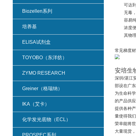
可达
Biozellen系列
无毒
容易
培养基
浓度
其物
ELISA试剂盒
常见梯度材
TOYOBO（东洋纺）
安培生
ZYMO RESEARCH
深圳/湛江
部设在广东
Greiner（格瑞纳）
为生命科学
的产品供应
IKA（艾卡）
提供各种产
量使得我们
化学发光底物（ECL）
荣幸能将世
大量现货，
PROSPEC系列