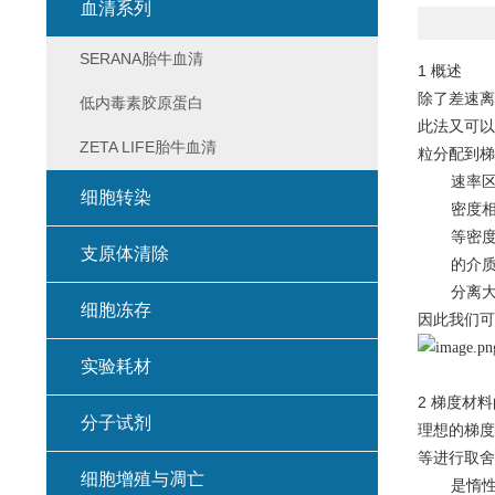
血清系列
SERANA胎牛血清
1 概述
除了差速离
低内毒素胶原蛋白
此法又可以
ZETA LIFE胎牛血清
粒分配到梯
速率
细胞转染
密度
等密
支原体清除
的介
分离
细胞冻存
因此我们可
实验耗材
2 梯度材
分子试剂
理想的梯度
等进行取舍
细胞增殖与凋亡
是惰