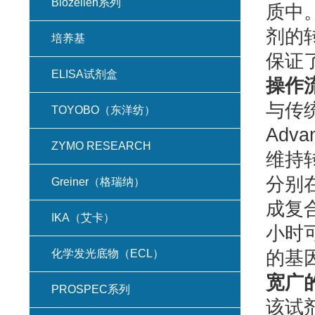
Biozellen系列
质中。
剂的
培养基
保证
ELISA试剂盒
操作
与传统
TOYOBO（东洋纺）
Adv
ZYMO RESEARCH
维持
分别
Greiner（格瑞纳）
成复
IKA（艾卡）
小时
化学发光底物（ECL）
的基
宽广
PROSPEC系列
该试