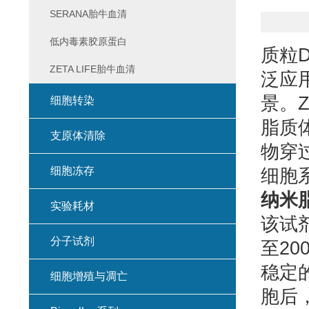
SERANA胎牛血清
低内毒素胶原蛋白
质粒
ZETA LIFE胎牛血清
泛应
景。Ze
细胞转染
脂质
支原体清除
物穿
细胞冻存
细胞
纳米
实验耗材
该试
分子试剂
至2
稳定
细胞增殖与凋亡
胞后