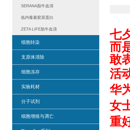
SERANA胎牛血清
低内毒素胶原蛋白
ZETA LIFE胎牛血清
七
细胞转染
而
敢
支原体清除
活动
细胞冻存
华为
实验耗材
分子试剂
女
细胞增殖与凋亡
重