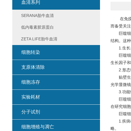
血清系列
SERANA胎牛血清
在免疫学
而备受关注
低内毒素胶原蛋白
巨噬细胞
ZETA LIFE胎牛血清
结构。这种
1.生长
细胞转染
巨噬细胞的
生长因子和
支原体清除
2.形态
贴壁生长
细胞冻存
光学显微镜
3.功能
实验耗材
巨噬细胞在
在研究细胞
分子试剂
巨噬细胞
1.疾病
细胞增殖与凋亡
略。