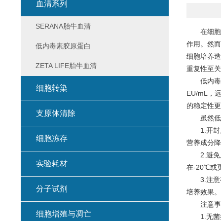
血清系列
SERANA胎牛血清
在细胞培
作用。然而
低内毒素胶原蛋白
细胞培养造
ZETA LIFE胎牛血清
重复性至关
低内毒素
细胞转染
EU/mL
的稳定性更
支原体清除
虽然低内
1.开封
细胞冻存
营养成分降
2.避免
实验耗材
在-20℃
3.注意
分子试剂
培养效果。
注意事
细胞增殖与凋亡
1.无菌