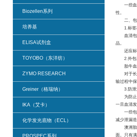
一些血清
Biozellen系列
性。
二、包
培养基
1.标签
血清包装
ELISA试剂盒
品。
还应标注
TOYOBO（东洋纺）
2.外包
胎牛血清
ZYMO RESEARCH
对于长途
输过程中保
Greiner（格瑞纳）
3.防泄
为防止血
一旦血清发
IKA（艾卡）
一些包装
减少泄漏造
化学发光底物（ECL）
澳洲胎牛
面。只有满
PROSPEC系列