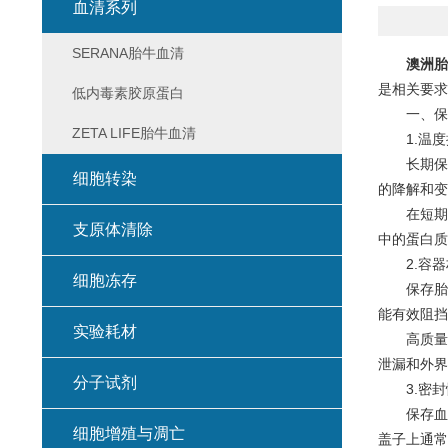
血清系列
SERANA胎牛血清
澳洲胎
是相关要求
低内毒素胶原蛋白
一、保存
ZETA LIFE胎牛血清
1.温度
长期保存
细胞转染
的降解和变
在短期储存
支原体清除
中的蛋白质
2.容器
细胞冻存
保存胎牛
能有效阻挡
实验耗材
高质量的
泄漏和外界
分子试剂
3.密封
保存血清
细胞增殖与凋亡
盖子上通常