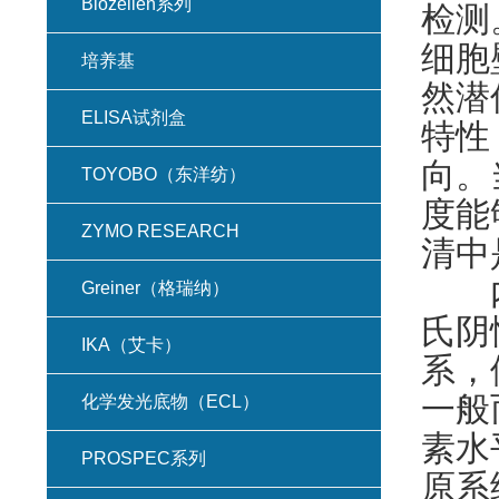
Biozellen系列
检测
细胞
培养基
然潜
ELISA试剂盒
特性
向。
TOYOBO（东洋纺）
度能
ZYMO RESEARCH
清中
内毒
Greiner（格瑞纳）
氏阴
IKA（艾卡）
系，
一般
化学发光底物（ECL）
素水
PROSPEC系列
原系