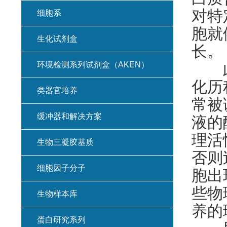
对特
细胞系
胞就
生化试剂盒
长。
环境检测系列试剂盒（AKEN）
此外
化历
类器官培养
常被
缓冲器和解决方案
液的
理活
生物三凝胶基质
否则
细胞因子分子
胞出
些物
生物样本库
养的
蛋白研究系列