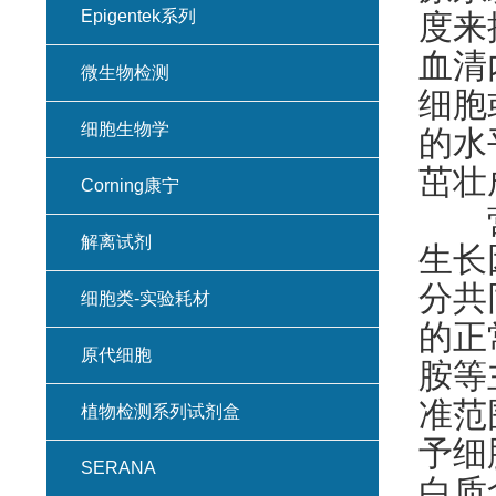
Epigentek系列
度来
血清
微生物检测
细胞
细胞生物学
的水
茁壮
Corning康宁
营养
解离试剂
生长
分共
细胞类-实验耗材
的正
原代细胞
胺等
准范
植物检测系列试剂盒
予细
SERANA
白质