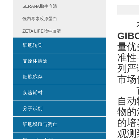
SERANA胎牛血清
低内毒素胶原蛋白
在生
ZETA LIFE胎牛血清
GI
量优
细胞转染
准性
支原体清除
列严
市场
细胞冻存
首要
实验耗材
自动
分子试剂
物的
的培
细胞增殖与凋亡
观测