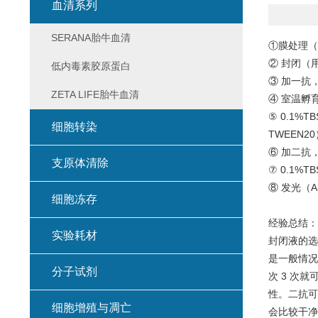
血清系列
SERANA胎牛血清
①膜处理（甲
② 封闭（用
低内毒素胶原蛋白
③ 加一抗
ZETA LIFE胎牛血清
④ 室温孵育
⑤ 0.1%TB
细胞转染
TWEEN2
⑥ 加二抗，
支原体清除
⑦ 0.1%TB
⑧ 发光（A
细胞冻存
经验总结
实验耗材
封闭液的选
是一般情况 
分子试剂
次 3 次
性。二抗可
细胞增殖与凋亡
会比较干净