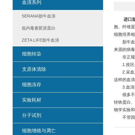
血清系列
SERANA胎牛血清
进口
胞、纤维蛋
低内毒素胶原蛋白
细胞培养相
ZETA LIFE胎牛血清
胎牛血清
来源的病毒
细胞转染
非正规的
1.疫区
支原体清除
2.采血
这样的血清
细胞冻存
3.血清
很多不法
实验耗材
转铁蛋白、
物学实验和
分子试剂
不管国内
细胞增殖与凋亡