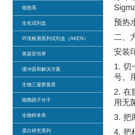
Sigm
细胞系
预热水
生化试剂盒
二、
环境检测系列试剂盒（AKEN）
安装
类器官培养
1.
缓冲器和解决方案
号。用
生物三凝胶基质
2. 
细胞因子分子
用无
生物样本库
3. 
4.
蛋白研究系列