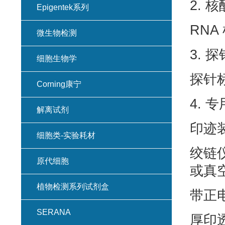
2. 
Epigentek系列
RN
微生物检测
3. 探
细胞生物学
探针
Corning康宁
4. 
解离试剂
印迹
细胞类-实验耗材
绞链仪（如
原代细胞
或真
植物检测系列试剂盒
带正
SERANA
厚印透纸