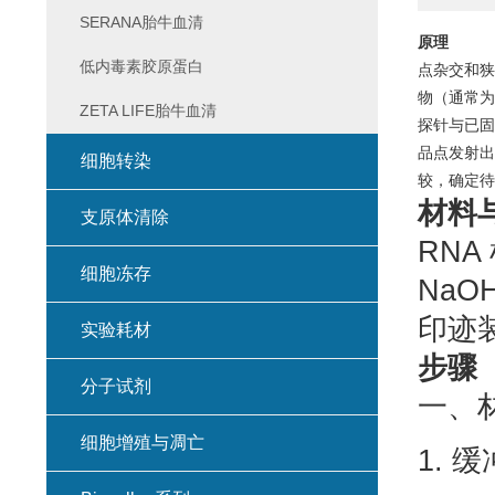
SERANA胎牛血清
原理
低内毒素胶原蛋白
点杂交和狭线杂
物（通常为
ZETA LIFE胎牛血清
探针与已固
品点发射出
细胞转染
较，确定待
材料
支原体清除
RN
细胞冻存
NaO
印迹
实验耗材
步骤
分子试剂
一、
细胞增殖与凋亡
1. 