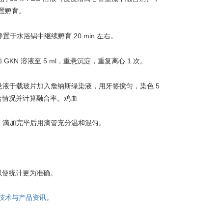
置孵育。
静置于水浴锅中继续孵育 20 min 左右。
 GKN 溶液至 5 ml，重悬沉淀，重复离心 1 次。
少量悬液于载玻片加入詹纳斯绿染液，用牙签搅匀，染色 5
融合情况并计算融合率。
鸡血
部，滴加完毕后用滴管充分温和混匀。
以使统计更为准确。
技术与产品资讯
。