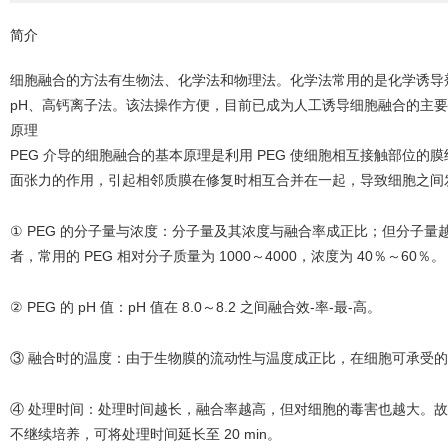
简介
细胞融合的方法有生物法、化学法和物理法。化学法常用的是化学诱导剂聚乙二醇（p
pH、高钙离子法。该法操作方便，目前已成为人工诱导细胞融合的主
原理
PEG 介导的细胞融合的基本原理是利用 PEG 使细胞相互接触部位
面张力的作用，引起相邻质膜在修复时相互合并在一起，导致细胞之间发
① PEG 的分子量与浓度：分子量及其浓度与融合率成正比；但分子
者，常用的 PEG 相对分子质量为 1000～4000，浓度为 40％～60％。
② PEG 的 pH 值：pH 值在 8.0～8.2 之间融合效-率-最-高。
③ 融合时的温度：由于生物膜的流动性与温度成正比，在细胞可承受
④ 处理时间：处理时间越长，融合率越高，但对细胞的毒害也越大。故一般将
不继续培养，可将处理时间延长至 20 min。