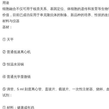
用途
细胞融合不仅可用于核质关系、基因定位、体细胞的遗传和发育等生物
价值，目前已成功应用于单克隆抗体的制备、新品种的培养、性状的改
材料与仪器
器材：
① 天平
② 普通低速离心机
③ 恒温水浴锅
④ 普通光学显微镜
⑤ 滴管、5 ml 刻度离心管、盖玻片、载玻片、一次性注射器、烧杯、
试剂：
① 材料：健康成年鸡