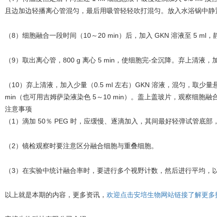
且边加边轻播离心管混匀，最后用吸管轻轻吹打混匀。放入水浴锅中静
（8）细胞融合一段时间（10～20 min）后，加入 GKN 溶液至 5 ml，
（9）取出离心管，800 g 离心 5 min，使细胞完-全沉降。弃上清液，加
（10）弃上清液，加入少量（0.5 ml 左右）GKN 溶液，混匀，取
min（也可用吉姆萨染液染色 5～10 min）。盖上盖玻片，观察细胞
注意事项
（1）滴加 50％ PEG 时，应缓慢、逐滴加入，其间最好轻弹试管底
（2）镜检观察时要注意区分融合细胞与重叠细胞。
（3）在实验中统计融合率时，要进行多个视野计数，然后进行平均，
以上就是本期的内容，更多资讯，
欢迎点击安培生物网站链接了解更多