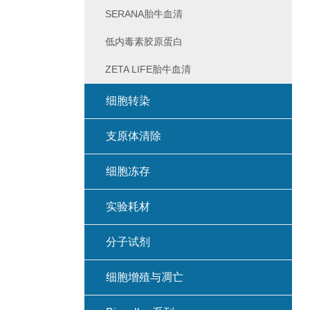
SERANA胎牛血清
低内毒素胶原蛋白
ZETA LIFE胎牛血清
细胞转染
支原体清除
细胞冻存
实验耗材
分子试剂
细胞增殖与凋亡