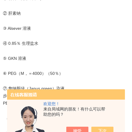
② 肝素钠
③ Alsever 溶液
④ 0.85％ 生理盐水
⑤ GKN 溶液
⑥ PEG（M，＝4000）（50％）
⑦ 詹纳斯绿（Janus green）染液
步骤
PEG 介导的鸡血细胞融合的基本过程可分为如下几步：
欢迎您！
来自局域网的朋友！有什么可以帮
助您的吗？
（一）试剂配制