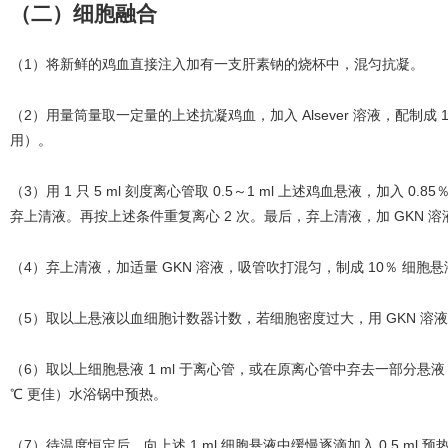
（二）细胞融合
（1）将新鲜的鸡血直接注入加有一支肝素钠的烧杯中，混匀抗凝。
（2）用量筒量取一定量的上述抗凝鸡血，加入 Alsever 溶液，配制成 1：
用）。
（3）用 1 只 5 ml 刻度离心管取 0.5～1 ml 上述鸡血悬液，加入 0.85
弃上清液。再按上述条件重复离心 2 次。最后，弃上清液，加 GKN 溶液至 5 
（4）弃上清液，加适量 GKN 溶液，吸管吹打混匀，制成 10％ 细胞悬
（5）取以上悬液以血细胞计数器计数，若细胞密度过大，用 GKN 溶液稀
（6）取以上细胞悬液 1 ml 于离心管，或在原离心管中弃去一部分悬液，保
℃ 更佳）水浴锅中预热。
（7）待温度恒定后，向上述 1 ml 细胞悬液中缓慢逐滴加入 0.5 ml 