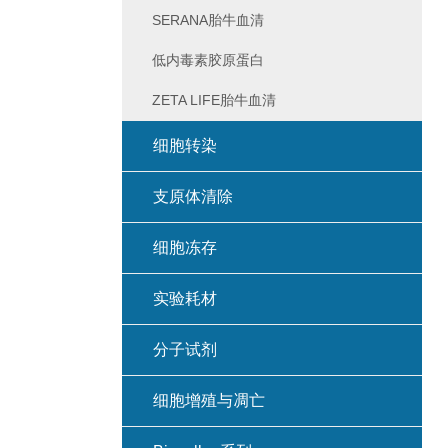
SERANA胎牛血清
低内毒素胶原蛋白
ZETA LIFE胎牛血清
细胞转染
支原体清除
细胞冻存
实验耗材
分子试剂
细胞增殖与凋亡