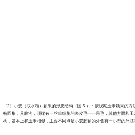
（2）小麦（或水稻）颖果的形态结构（图 5 ）：按观察玉米颖果的
椭圆形，具腹沟，顶端有一丝单细胞的表皮毛——果毛，其他方面和玉
构，基本上和玉米相似，主要不同点是小麦胚轴的外侧有一小型的外胚