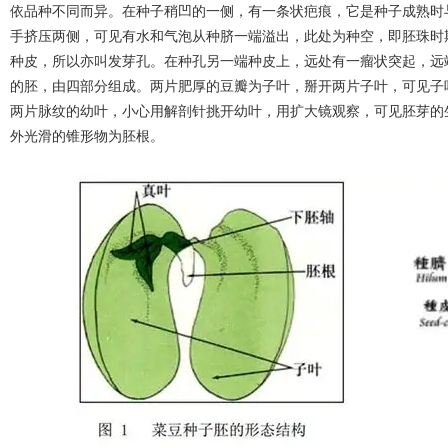
依品种不同而异。在种子稍凹的一侧，有一条状疤痕，它是种子成熟时
手挤压两侧，可见有水和气泡从种脐一端溢出，此处为种空，即胚珠时
种皮，所以亦叫发芽孔。在种孔另一端种皮上，远处有一瘤状突起，远
的胚，由四部分组成。两片肥厚的豆瓣为子叶，掰开两片子叶，可见子
两片脉纹的幼叶，小心用解剖针挑开幼叶，用扩大镜观察，可见胚芽的
外光滑的锥形物为胚根。