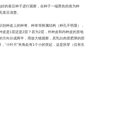
泡好的蚕豆种子进行观察，在种子一端黑色疤痕为种
无菜豆清楚。
并识别种皮上的种脊、种阜等附属结构（种孔不明显），
皮是1层还是2层？若为2层，外种皮和内种皮的质地
的方向分成两半，用放大镜观察，其乳白肉质肥厚的部
叶，“小叶片"夹角处有1个小的突起，这是胚芽（仅有生