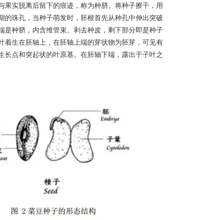
与果实脱离后留下的痕迹，称为种脐。将种子擦干，用
期的珠孔，当种子萌发时，胚根首先从种孔中伸出突破
端是种脐，内含维管束。剥去种皮，剩下部分即是种子
叶着生在胚轴上，在胚轴上端的芽状物为胚芽，可见有
生长点和突起状的叶原基。在胚轴下端，露出于子叶之