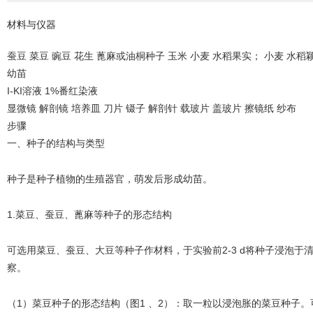
材料与仪器
蚕豆 菜豆 豌豆 花生 蓖麻或油桐种子 玉米 小麦 水稻果实； 小麦 水稻颖
幼苗
I-KI溶液 1%番红染液
显微镜 解剖镜 培养皿 刀片 镊子 解剖针 载玻片 盖玻片 擦镜纸 纱布
步骤
一、种子的结构与类型
种子是种子植物的生殖器官，萌发后形成幼苗。
1.菜豆、蚕豆、蓖麻等种子的形态结构
可选用菜豆、蚕豆、大豆等种子作材料，于实验前2-3 d将种子浸泡
察。
（1）菜豆种子的形态结构（图1 、2）：取一粒以浸泡胀的菜豆种子