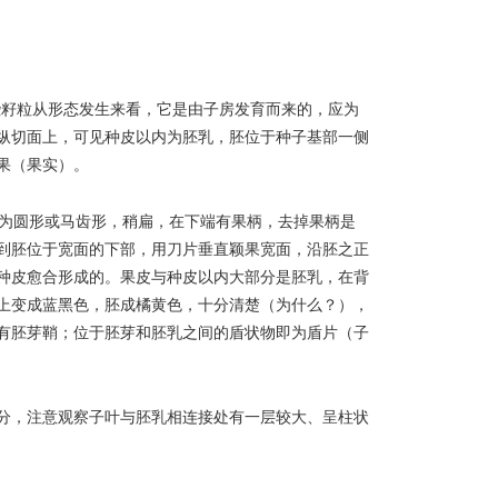
这些籽粒从形态发生来看，它是由子房发育而来的，应为
纵切面上，可见种皮以内为胚乳，胚位于种子基部一侧
果（果实）。
形为圆形或马齿形，稍扁，在下端有果柄，去掉果柄是
到胚位于宽面的下部，用刀片垂直颖果宽面，沿胚之正
种皮愈合形成的。果皮与种皮以内大部分是胚乳，在背
上变成蓝黑色，胚成橘黄色，十分清楚（为什么？），
有胚芽鞘；位于胚芽和胚乳之间的盾状物即为盾片（子
分，注意观察子叶与胚乳相连接处有一层较大、呈柱状