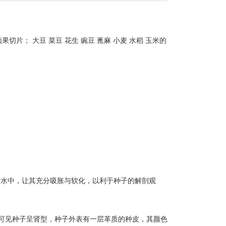
果切片； 大豆 菜豆 花生 豌豆 蓖麻 小麦 水稻 玉米的
于清水中，让其充分吸胀与软化，以利于种子的解剖观
。可见种子呈肾型，种子外表有一层革质的种皮，其颜色