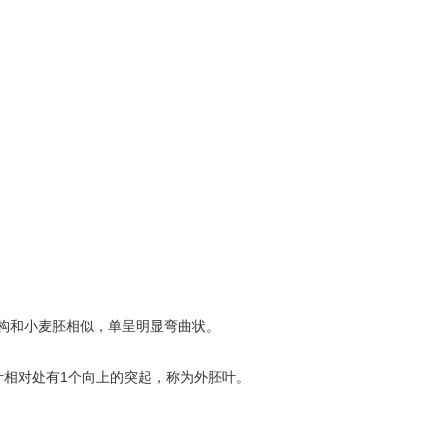
构和小麦胚相似，单呈明显弯曲状。
叶相对处有1个向上的突起，称为外胚叶。