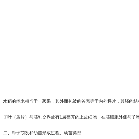
水稻的糙米相当于一颖果，其外面包被的谷壳等于内外稃片，其胚的结
子叶（盾片）与胚乳交界处有1层整齐的上皮细胞，在胚细胞外侧与子
二、种子萌发和幼苗形成过程、幼苗类型