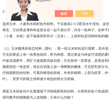
助您的吗？
2.禾本科植物颖片的形态结构
选用玉米、小麦和水稻籽粒作材料。于实验前2-3 d置清水中浸泡。
果实，它的果皮薄和种皮愈合在一起不易分开，内含一粒种子。在种子
（小麦、水稻）或下端基部胚乳中（玉米）。上述籽粒是结构特殊的颖
（1）玉米颖果的形态结构（图4）：取一粒玉米籽粒进行观察，其外
可见到果皮上有一块黑色组织，即为种脐。透过果皮与种皮可清楚的看
中纵切成两半，用扩大镜观察其纵切面；它外面有一层厚皮，是果皮和
侧基部的一角是胚，然后在切面上加一滴稀释的碘液，可见胚乳部分马
仔细观察胚的结构，可看到锥形的胚根，外有胚根鞘；上部为胚芽，外
叶），胚芽与胚根之间和盾片相连的部分为胚轴。
再取玉米胚纵切片在显微镜下详细观察胚的结构，分辨胚的各个组成部
排列整齐的细胞称为上皮细胞，它有什么功能？