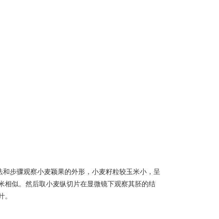
方法和步骤观察小麦颖果的外形，小麦籽粒较玉米小，呈
米相似。然后取小麦纵切片在显微镜下观察其胚的结
叶。