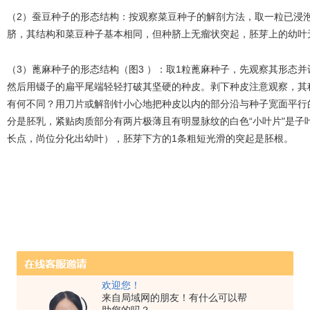
（2）蚕豆种子的形态结构：按观察菜豆种子的解剖方法，取一粒已浸
脐，其结构和菜豆种子基本相同，但种脐上无瘤状突起，胚芽上的幼叶
（3）蓖麻种子的形态结构（图3 ）：取1粒蓖麻种子，先观察其形态
然后用镊子的扁平尾端轻轻打破其坚硬的种皮。剥下种皮注意观察，其种
有何不同？用刀片或解剖针小心地把种皮以内的部分沿与种子宽面平行
分是胚乳，紧贴肉质部分有两片极薄且有明显脉纹的白色“小叶片"是子
长点，尚位分化出幼叶），胚芽下方的1条粗短光滑的突起是胚根。
欢迎您！
来自局域网的朋友！有什么可以帮