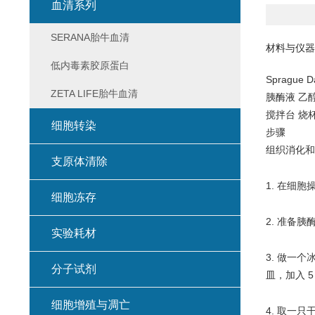
血清系列
SERANA胎牛血清
材料与仪器
低内毒素胶原蛋白
Sprague 
ZETA LIFE胎牛血清
胰酶液 乙
搅拌台 烧
细胞转染
步骤
组织消化和
支原体清除
1. 在细胞
细胞冻存
2. 准备
实验耗材
3. 做一
分子试剂
皿，加入 5
细胞增殖与凋亡
4. 取一只