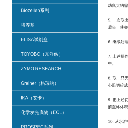
幼鼠大约需
Biozellen系列
5. 一次
培养基
后夹，使突
ELISA试剂盒
6. 继续
TOYOBO（东洋纺）
7. 上述
中。
ZYMO RESEARCH
8. 取一
Greiner（格瑞纳）
心脏切碎成
IKA（艾卡）
9. 把上
酶至终体积 
化学发光底物（ECL）
10. 从
PROSPEC系列