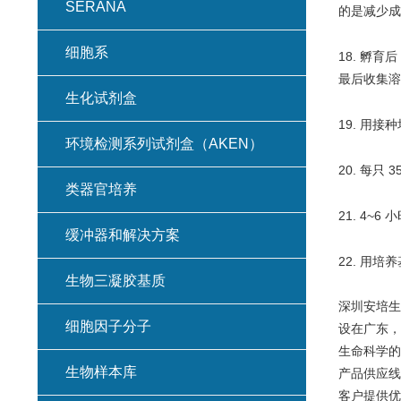
SERANA
的是减少成
细胞系
18. 孵
最后收集溶
生化试剂盒
19. 用接
环境检测系列试剂盒（AKEN）
20. 每只 
类器官培养
21. 4
缓冲器和解决方案
22. 用
生物三凝胶基质
深圳安培生
细胞因子分子
设在广东，
生命科学的
生物样本库
产品供应线
客户提供优