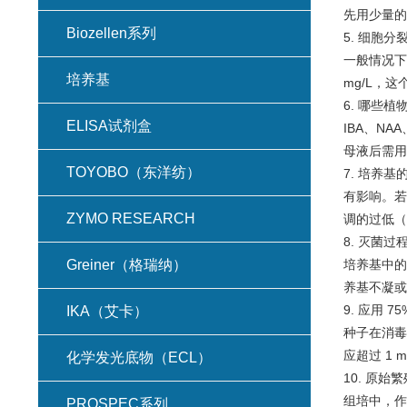
先用少量的
Biozellen系列
5. 细胞
一般情况下在培
培养基
mg/L，
6. 哪些
ELISA试剂盒
IBA、NA
母液后需用
TOYOBO（东洋纺）
7. 培养基
有影响。若
ZYMO RESEARCH
调的过低（
8. 灭菌过
Greiner（格瑞纳）
培养基中的
养基不凝或
9. 应用
IKA（艾卡）
种子在消毒
应超过 1 m
化学发光底物（ECL）
10. 原始
组培中，作
PROSPEC系列