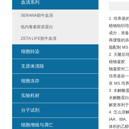
血清系列
SERANA胎牛血清
1. 培养
植物组织培
低内毒素胶原蛋白
成分，准备
ZETA LIFE胎牛血清
再缓慢的添
脂配制 M
细胞转染
2. 灭菌
植物凝胶、琼
支原体清除
物凝胶对二
培养基前一
细胞冻存
良 MS 培
3. 水解
实验耗材
水解酪蛋白
解更有利于
分子试剂
4. 怎么
IAA、I
细胞增殖与凋亡
体积的乙醇溶