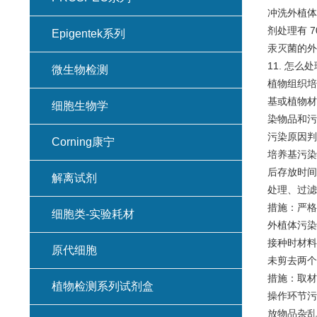
冲洗外植体
剂处理有 
Epigentek系列
汞灭菌的外
11. 怎
微生物检测
植物组织培
基或植物材
细胞生物学
染物品和污
污染原因判
Corning康宁
培养基污染
后存放时间
解离试剂
处理、过滤
措施：严格
细胞类-实验耗材
外植体污染
接种时材料
原代细胞
未剪去两个
措施：取材
植物检测系列试剂盒
操作环节污
放物品杂乱