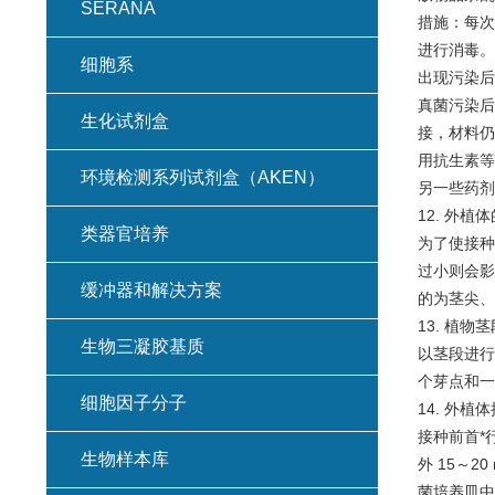
SERANA
措施：每次
进行消毒。
细胞系
出现污染后
真菌污染后
生化试剂盒
接，材料仍
用抗生素等
环境检测系列试剂盒（AKEN）
另一些药剂
12. 外植
类器官培养
为了使接种
过小则会影
缓冲器和解决方案
的为茎尖、
13. 植
生物三凝胶基质
以茎段进行
个芽点和一
细胞因子分子
14. 外
接种前首*
生物样本库
外 15～
菌培养皿中