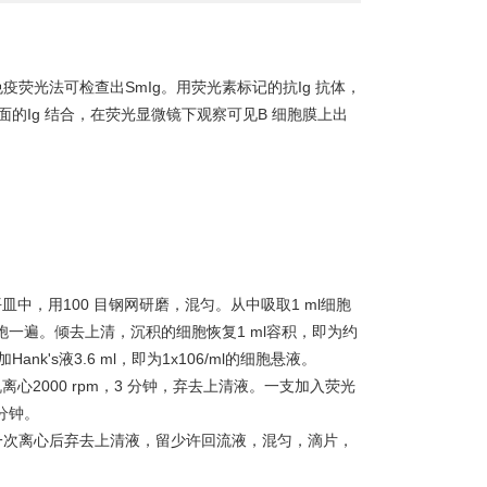
免疫荧光法可检查出SmIg。用荧光素标记的抗Ig 抗体，
面的Ig 结合，在荧光显微镜下观察可见B 细胞膜上出
的平皿中，用100 目钢网研磨，混匀。从中吸取1 ml细胞
涤细胞一遍。倾去上清，沉积的细胞恢复1 ml容积，即为约
Hank's液3.6 ml，即为1x106/ml的细胞悬液。
心机离心2000 rpm，3 分钟，弃去上清液。一支加入荧光
 分钟。
最后一次离心后弃去上清液，留少许回流液，混匀，滴片，