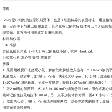
原理
SmIg 是B 细胞的抗原识别受体，也是B 细胞特异的表面标志，用直接
在一定条件下与淋巴细胞混合，荧光素标记的抗Ig 抗体可以与B 细胞表
现荧光。此方法可用来鉴定B 淋巴细胞。
材料与仪器
ICR 小鼠
异硫氰酸荧光素（FITC）标记的兔抗小鼠Ig 抗体 Hank's液
台式离心机 离心管 吸管 移液管
步骤
1. 采用颈椎脱臼法处死小鼠，解剖取出脾脏放入盛有6 ml Hank's液
悬液放入一试管中，加满Hank's液，离心1000 rpm，10 分钟，洗
1x107/ml的细胞悬液。另取一支试管，吸取1x107/ml的细胞悬液0.4 ml加
2. 取2 ml离心管两只，各加入1x106 /ml的细胞悬液1 ml，用台式离
素标记的兔抗鼠Ig抗体100 ul，另一支不加抗体作对照，置4 ℃冰箱30
3. 取出离心管，用Hank's 液洗涤细胞两次，以去除游离的抗体，
用荧光显微镜观察。