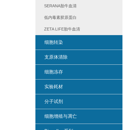
SERANA胎牛血清
低内毒素胶原蛋白
ZETA LIFE胎牛血清
细胞转染
支原体清除
细胞冻存
实验耗材
分子试剂
细胞增殖与凋亡