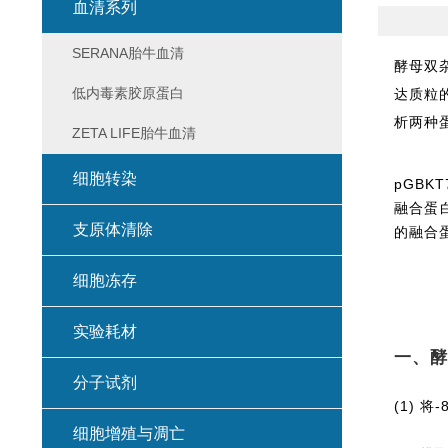
血清系列
SERANA胎牛血清
酵母双杂
低内毒素胶原蛋白
达质粒
析两种
ZETA LIFE胎牛血清
细胞转染
pGBK
融合蛋白
支原体清除
的融合
细胞冻存
实验耗材
一、酵
分子试剂
(1) 
细胞增殖与凋亡