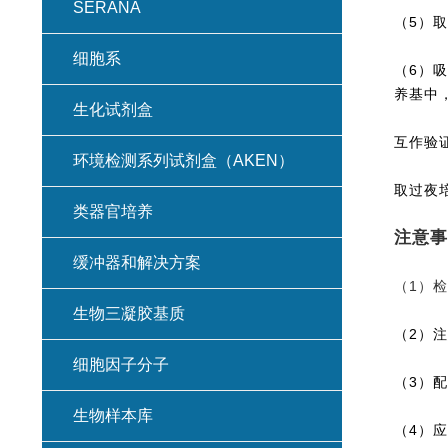
SERANA
（5）取
细胞系
（6）吸
养基中
生化试剂盒
互作验
环境检测系列试剂盒（AKEN）
取过夜
类器官培养
注意事
缓冲器和解决方案
（1）
生物三凝胶基质
（2）
细胞因子分子
（3）
生物样本库
（4）